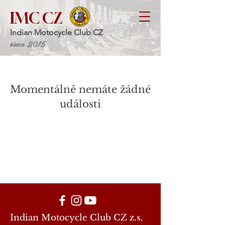
IMC CZ
Indian Motocycle Club CZ
since 2015
Momentálně nemáte žádné
události
Registrace ukončena!
v případě zájmu nás
prosím kontaktujte
Indian Motocycle Club CZ z.s.