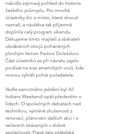
nabídla zajímavý pohled do historie 
českého průmyslu. Pro mnohé 
účastníky šlo o místo, které dosud 
neznali, a návštěva tak příjemně 
doplnila celý program víkendu. 
Děkujeme tímto majiteli a sběrateli 
obráběcích strojů poháněných 
plochým řemen Pavlovi Doležalovi. 
Část účastníků se při návratu zajelo 
podívat na sraz amerických vozů, kde 
rovnou vyhráli pohár pořadatele. 
Vedle samotného ježdění byl All 
Indians Weekend opět především o 
lidech. O společných debatách nad 
technikou, výměně zkušeností z 
renovací, plánování dalších akcí i o 
večerech strávených v dobré 
společnosti. Právě tato přátelská 