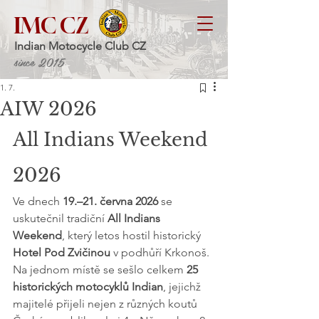
IMC CZ
Indian Motocycle Club CZ
since 2015
1. 7.
AIW 2026
All Indians Weekend 
2026 
Ve dnech 
19.–21. června 2026
 se 
uskutečnil tradiční 
All Indians 
Weekend
, který letos hostil historický 
Hotel Pod Zvičinou
 v podhůří Krkonoš. 
Na jednom místě se sešlo celkem 
25 
historických motocyklů Indian
, jejichž 
majitelé přijeli nejen z různých koutů 