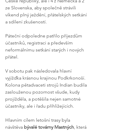
České republiky, ale i 4 z Německa a 2 
ze Slovenska, aby společně strávili 
víkend plný ježdění, přátelských setkání 
a sdílení zkušeností.
Páteční odpoledne patřilo příjezdům 
účastníků, registraci a především 
neformálnímu setkání starých i nových 
přátel. 
V sobotu pak následovala hlavní 
vyjížďka krásnou krajinou Podkrkonoší. 
Kolona pětadvaceti strojů Indian budila 
zaslouženou pozornost všude, kudy 
projížděla, a potěšila nejen samotné 
účastníky, ale i řadu přihlížejících.
Hlavním cílem letošní trasy byla 
návštěva 
bývalé továrny Mastných
, která 